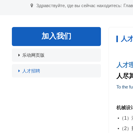
Здравствуйте, где вы сейчас находитесь:
Глав
加入我们
人
乐动网页版
人才理念
人才招聘
人尽
To the fu
机械设
•（1
•（2