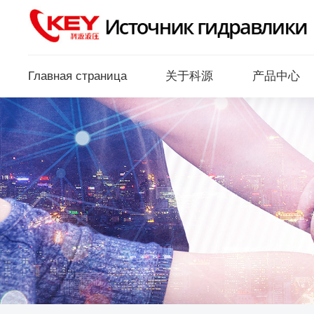
乐动网页版
Главная страница
关于科源
产品中心