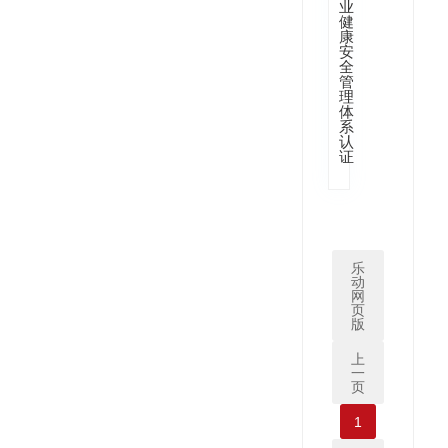
业
健
康
安
全
管
理
体
系
认
证
乐
动
网
页
版
上
一
页
1