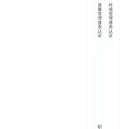
质
环
量
境
管
管
理
理
体
体
系
系
认
认
证
证
职