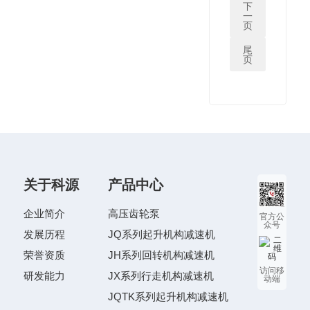
下
一
页
尾
页
关于科源
产品中心
企业简介
高压齿轮泵
官方公
众号
发展历程
JQ系列起升机构减速机
荣誉资质
JH系列回转机构减速机
访问移
研发能力
JX系列行走机构减速机
动端
JQTK系列起升机构减速机