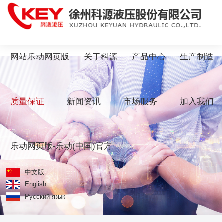
乐动网页版
网站乐动网页版
关于科源
产品中心
生产制造
质量保证
新闻资讯
市场服务
加入我们
乐动网页版-乐动(中国)官方
中文版
English
Русский язык