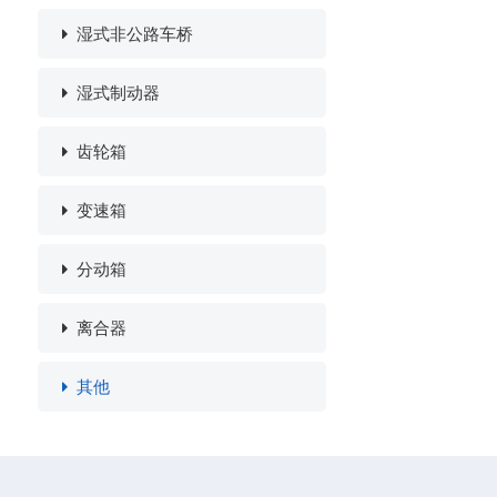
湿式非公路车桥
湿式制动器
齿轮箱
变速箱
分动箱
离合器
其他