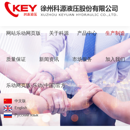
乐动网页版
网站乐动网页版
关于科源
产品中心
生产制造
质量保证
新闻资讯
市场服务
加入我们
乐动网页版-乐动(中国)官方
中文版
English
Русский язык