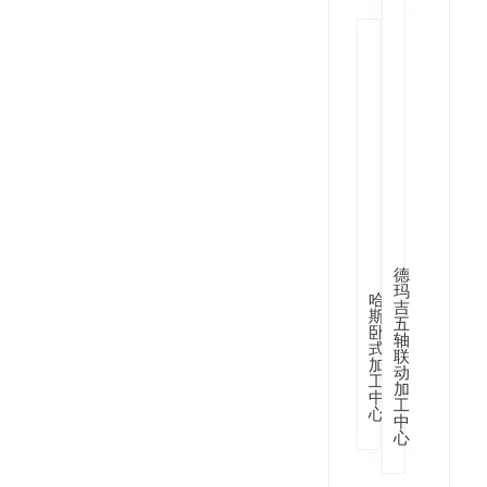
德
玛
哈
吉
斯
五
卧
轴
式
联
加
动
工
加
中
工
心
中
心