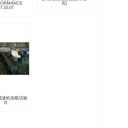
FORMANCE
克)
7.10.07
W减速机加载试验
台