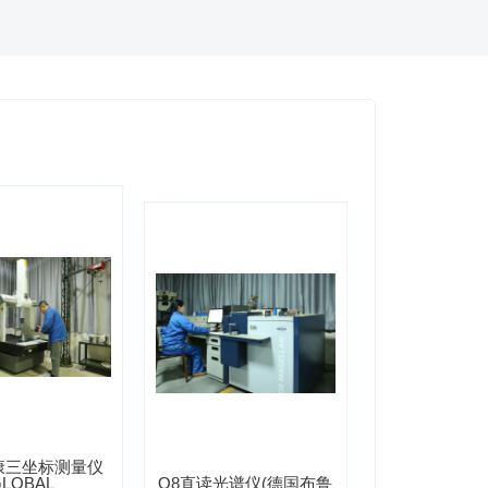
康三坐标测量仪
LOBAL
Q8直读光谱仪(德国布鲁