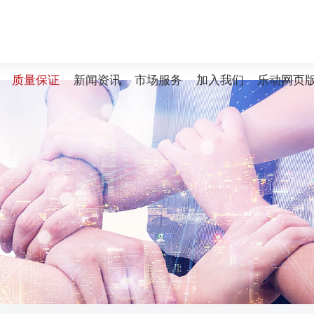
质量保证
新闻资讯
市场服务
加入我们
乐动网页版