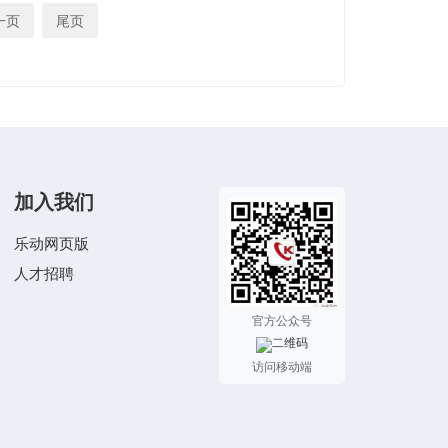
一页
尾页
加入我们
乐动网页版
人才招聘
官方公众号
访问移动端