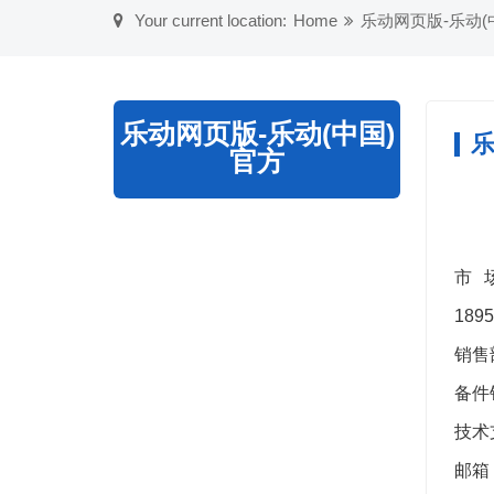
Your current location:
Home
乐动网页版-乐动(
乐动网页版-乐动(中国)
乐
官方
市场
189
销售部
备件销
技术支
邮箱：