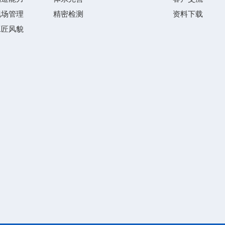
现场管理
精密检测
资料下载
工匠风貌