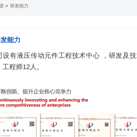
源
研发能力
研发能力
司设有液压传动元件工程技术中心 ，研发及技
，工程师12人。