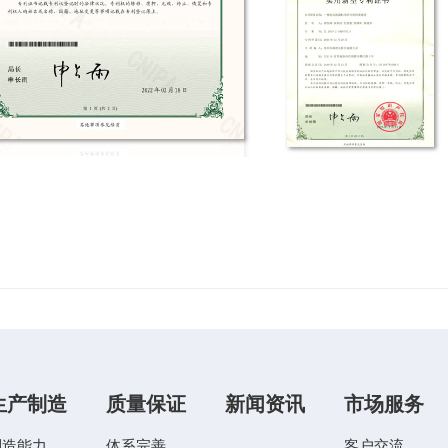
生产制造
质量保证
新闻资讯
市场服务
制造能力
体系完善
客户交流