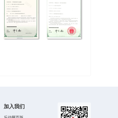
加入我们
乐动网页版