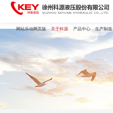
乐动网页版
网站乐动网页版
关于科源
产品中心
生产制造