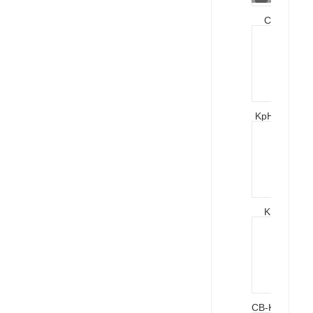
CB-HGP
KpHG双联
KPHG三