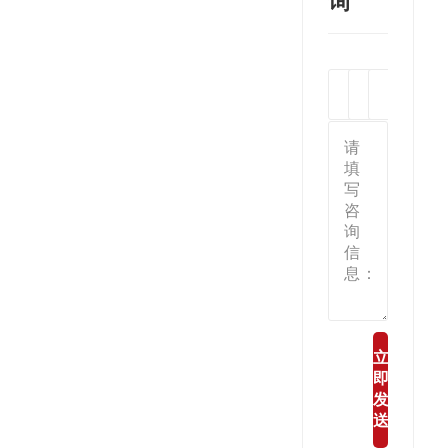
询
立
即
发
送