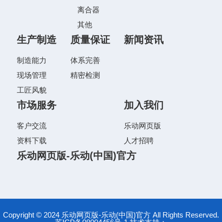
离合器
其他
生产制造
质量保证
新闻资讯
制造能力
体系完善
现场管理
精密检测
工匠风貌
市场服务
加入我们
客户交流
乐动网页版
资料下载
人才招聘
乐动网页版-乐动(中国)官方
Copyright © 2024 乐动网页版-乐动(中国)官方 All Rights Reserved.